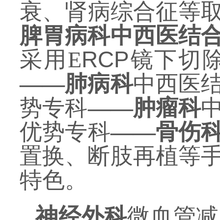
衰、肾病综合征等
脾胃病科中西医结
采用
E
RCP
镜下切
——
肺病科
中西医
势专科
——
肿瘤科
优势专科
——
骨
伤
置换、断肢再植等
特色。
神经外科
微
血管减