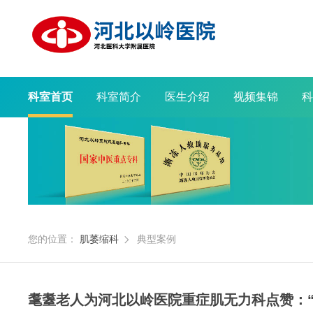
科室首页
科室简介
医生介绍
视频集锦
科
您的位置：
肌萎缩科
典型案例

耄耋老人为河北以岭医院重症肌无力科点赞：“