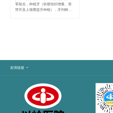
零敲击，种植牙（软硬组织增量、骨
劈开及上颌窦提升种植），牙列畸形
的早期矫正，儿童成人牙列不齐诊治
等，擅长隐形矫正技术，包括面部外
伤的美容缝合、颏前移、下颌角成形
（瓜子脸）手术、颌面部骨折（上下
颌骨，颧骨，颧弓）整复术等，颌骨
囊肿，三叉神经痛的手术治疗，面部
小肿物的美容手术，颌面部良恶性肿
瘤的诊治等。
友情链接